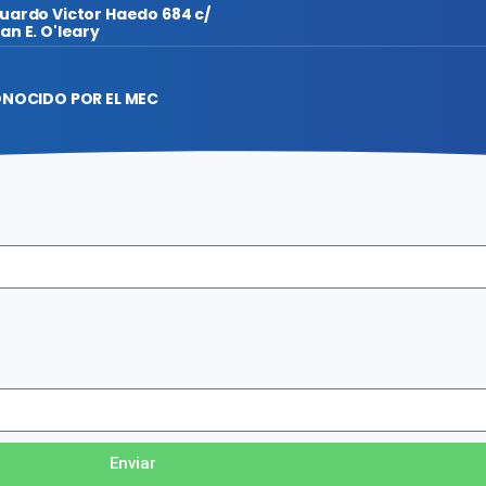
uardo Victor Haedo 684 c/
an E. O'leary
NOCIDO POR EL MEC
Enviar